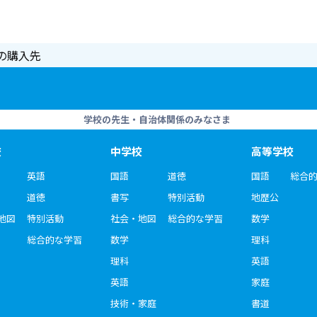
の購入先
学校の先生・自治体関係のみなさま
校
中学校
高等学校
英語
国語
道徳
国語
総合
道徳
書写
特別活動
地歴公
地図
特別活動
社会・地図
総合的な学習
数学
総合的な学習
数学
理科
理科
英語
英語
家庭
技術・家庭
書道