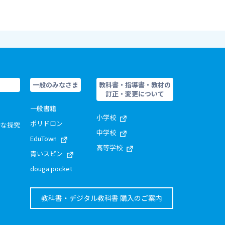
一般のみなさま
教科書・指導書・教材の
訂正・変更について
一般書籍
小学校
ポリドロン
的な探究
中学校
EduTown
高等学校
青いスピン
douga pocket
教科書・デジタル教科書 購入のご案内