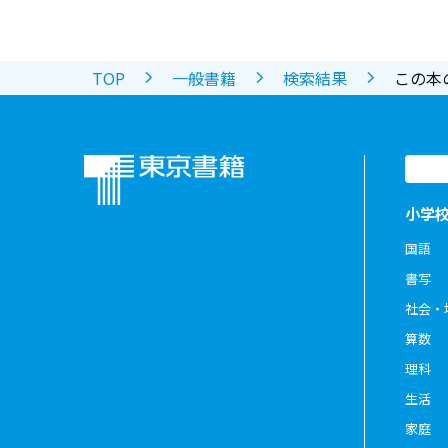
TOP
一般書籍
検索結果
この本
小学
国語
書写
社会・
算数
理科
生活
家庭