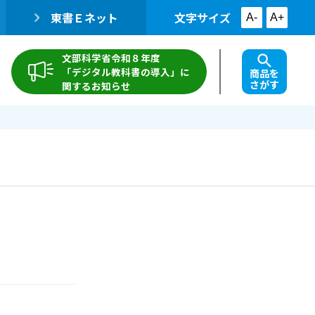
東書Ｅネット
文字サイズ
A-
A+
文部科学省令和８年度
「デジタル教科書の導入」に
商品を
さがす
関するお知らせ