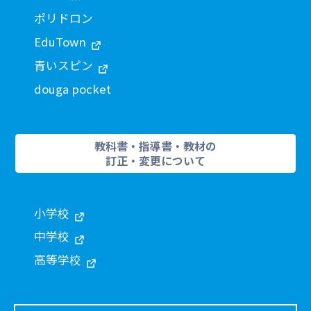
ポリドロン
EduTown
青いスピン
douga pocket
教科書・指導書・教材の
訂正・変更について
小学校
中学校
高等学校