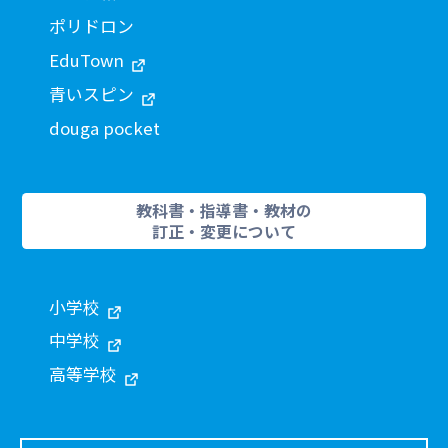
ポリドロン
EduTown
青いスピン
douga pocket
教科書・指導書・教材の
訂正・変更について
小学校
中学校
高等学校