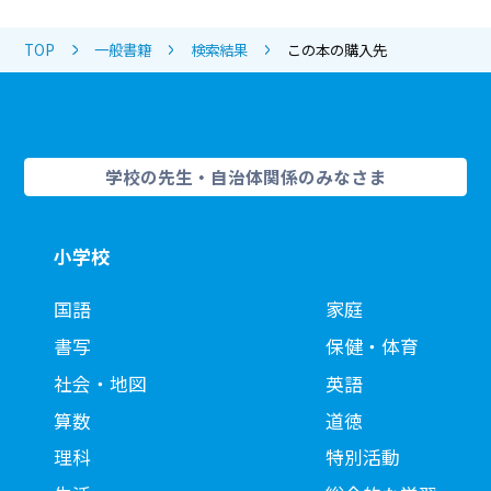
TOP
一般書籍
検索結果
この本の購入先
学校の先生・自治体関係のみなさま
小学校
国語
家庭
書写
保健・体育
社会・地図
英語
算数
道徳
理科
特別活動