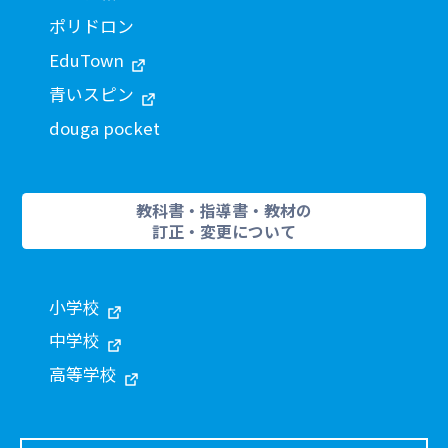
ポリドロン
EduTown
青いスピン
douga pocket
教科書・指導書・教材の
訂正・変更について
小学校
中学校
高等学校