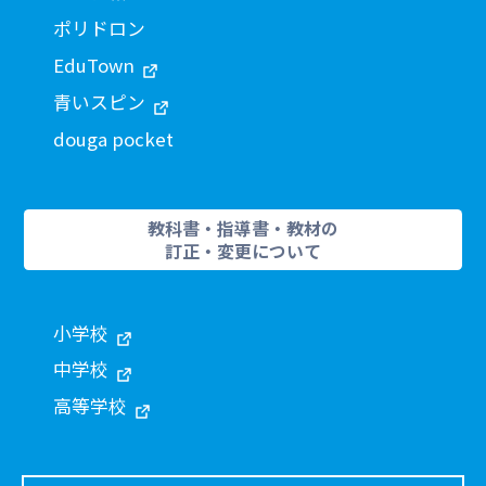
ポリドロン
EduTown
青いスピン
douga pocket
教科書・指導書・教材の
訂正・変更について
小学校
中学校
高等学校