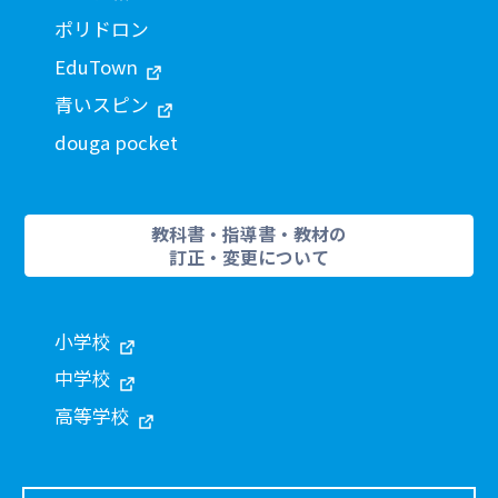
ポリドロン
EduTown
青いスピン
douga pocket
教科書・指導書・教材の
訂正・変更について
小学校
中学校
高等学校