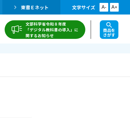
東書Ｅネット
文字サイズ
A-
A+
文部科学省令和８年度
「デジタル教科書の導入」に
商品を
さがす
関するお知らせ