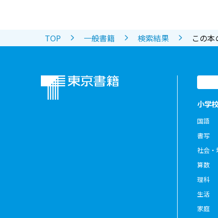
TOP
一般書籍
検索結果
この本
小学
国語
書写
社会・
算数
理科
生活
家庭