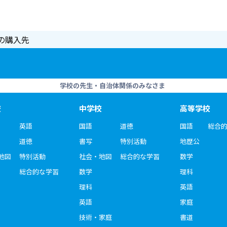
の購入先
学校の先生・自治体関係のみなさま
校
中学校
高等学校
英語
国語
道徳
国語
総合
道徳
書写
特別活動
地歴公
地図
特別活動
社会・地図
総合的な学習
数学
総合的な学習
数学
理科
理科
英語
英語
家庭
技術・家庭
書道