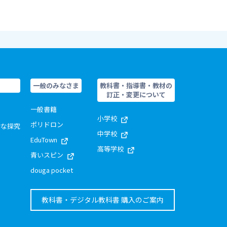
一般のみなさま
教科書・指導書・教材の
訂正・変更について
一般書籍
小学校
ポリドロン
的な探究
中学校
EduTown
高等学校
青いスピン
douga pocket
教科書・デジタル教科書 購入のご案内