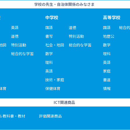
学校の先生・自治体関係のみなさま
校
中学校
高等学校
英語
国語
道徳
国語
総合
道徳
書写
特別活動
地歴公
地図
特別活動
社会・地図
総合的な学習
数学
総合的な学習
数学
理科
理科
英語
英語
家庭
技術・家庭
書道
体育
保健体育
情報
ICT関連商品
ル教科書・教材
評価関連商品