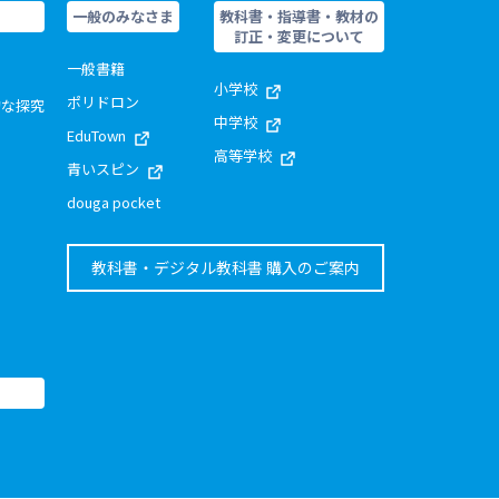
一般のみなさま
教科書・指導書・教材の
訂正・変更について
一般書籍
小学校
ポリドロン
的な探究
中学校
EduTown
高等学校
青いスピン
douga pocket
教科書・デジタル教科書 購入のご案内