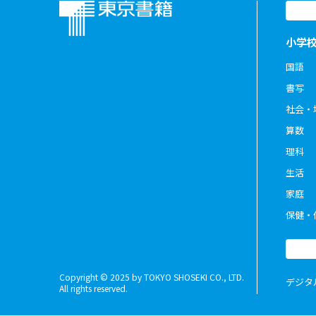
小学
国語
書写
社会・
算数
理科
生活
家庭
保健・
Copyright © 2025 by TOKYO SHOSEKI CO., LTD.
デジタ
All rights reserved.