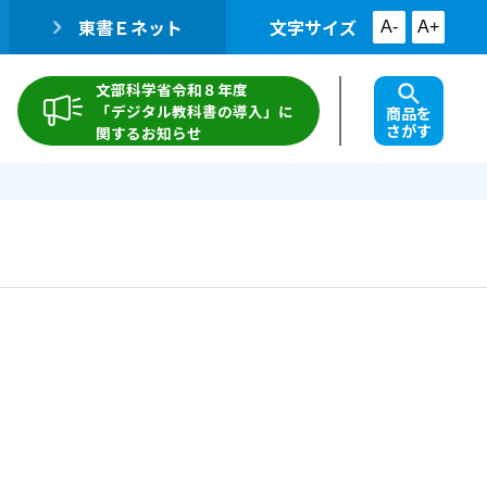
東書Ｅネット
文字サイズ
A-
A+
文部科学省令和８年度
「デジタル教科書の導入」に
商品を
さがす
関するお知らせ