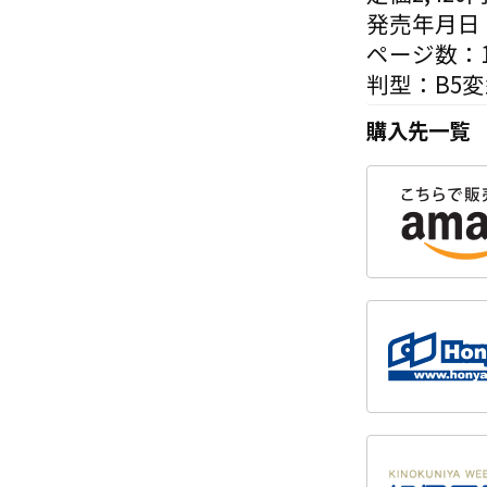
発売年月日：
ページ数：1
判型：B5
購入先一覧