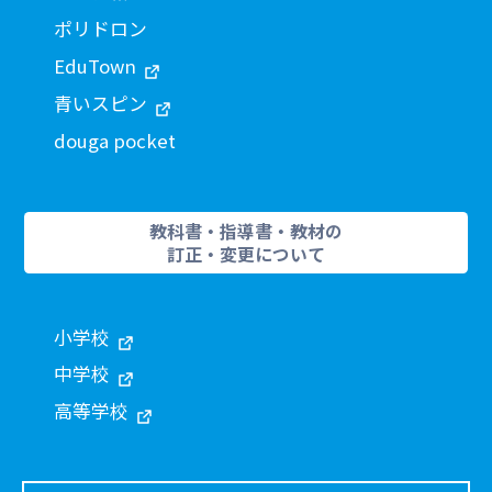
ポリドロン
EduTown
青いスピン
douga pocket
教科書・指導書・教材の
訂正・変更について
小学校
中学校
高等学校