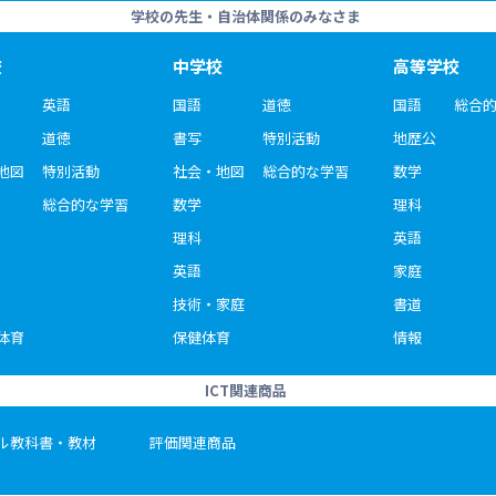
学校の先生・自治体関係のみなさま
校
中学校
高等学校
英語
国語
道徳
国語
総合
道徳
書写
特別活動
地歴公
地図
特別活動
社会・地図
総合的な学習
数学
総合的な学習
数学
理科
理科
英語
英語
家庭
技術・家庭
書道
体育
保健体育
情報
ICT関連商品
ル教科書・教材
評価関連商品