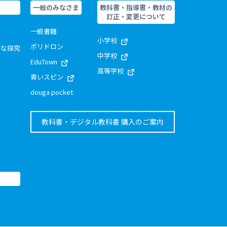
一般のみなさま
教科書・指導書・教材の
訂正・変更について
一般書籍
小学校
ポリドロン
的な探究
中学校
EduTown
高等学校
青いスピン
douga pocket
教科書・デジタル教科書 購入のご案内