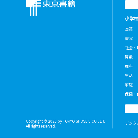
小学
国語
書写
社会・
算数
理科
生活
家庭
保健・
Copyright © 2025 by TOKYO SHOSEKI CO., LTD.
デジタ
All rights reserved.