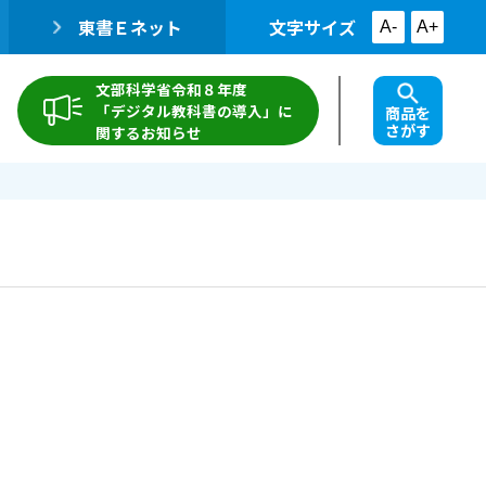
東書Ｅネット
文字サイズ
A-
A+
文部科学省令和８年度
「デジタル教科書の導入」に
商品を
さがす
関するお知らせ