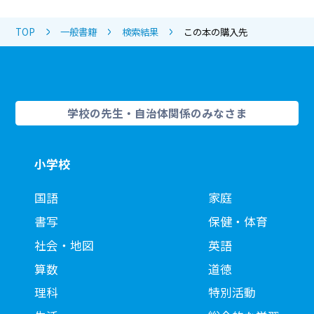
TOP
一般書籍
検索結果
この本の購入先
学校の先生・自治体関係のみなさま
小学校
国語
家庭
書写
保健・体育
社会・地図
英語
算数
道徳
理科
特別活動