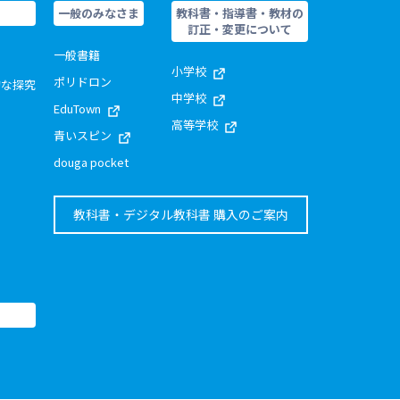
一般のみなさま
教科書・指導書・教材の
訂正・変更について
一般書籍
小学校
ポリドロン
的な探究
中学校
EduTown
高等学校
青いスピン
douga pocket
教科書・デジタル教科書 購入のご案内