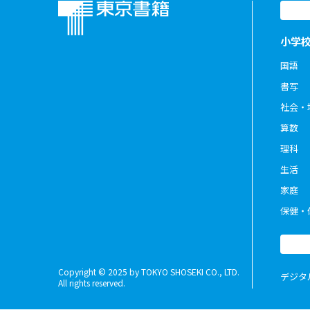
小学
国語
書写
社会・
算数
理科
生活
家庭
保健・
Copyright © 2025 by TOKYO SHOSEKI CO., LTD.
デジタ
All rights reserved.