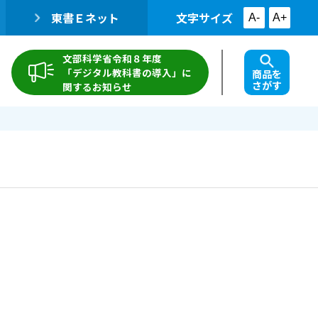
東書Ｅネット
文字サイズ
A-
A+
文部科学省令和８年度
「デジタル教科書の導入」に
商品を
さがす
関するお知らせ