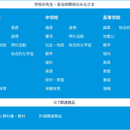
学校の先生・自治体関係のみなさま
校
中学校
高等学校
英語
国語
道徳
国語
総合
道徳
書写
特別活動
地歴公
地図
特別活動
社会・地図
総合的な学習
数学
総合的な学習
数学
理科
理科
英語
英語
家庭
技術・家庭
書道
体育
保健体育
情報
ICT関連商品
ル教科書・教材
評価関連商品