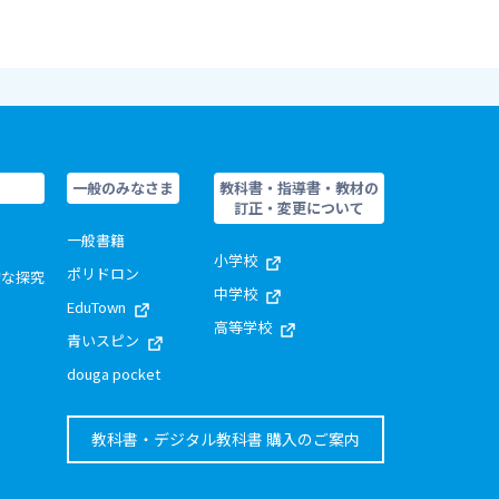
一般のみなさま
教科書・指導書・教材の
訂正・変更について
一般書籍
小学校
ポリドロン
的な探究
中学校
EduTown
高等学校
青いスピン
douga pocket
教科書・デジタル教科書 購入のご案内