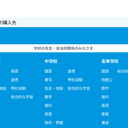
の購入先
学校の先生・自治体関係のみなさま
校
中学校
高等学校
英語
国語
道徳
国語
総合
道徳
書写
特別活動
地歴公
地図
特別活動
社会・地図
総合的な学習
数学
総合的な学習
数学
理科
理科
英語
英語
家庭
技術・家庭
書道