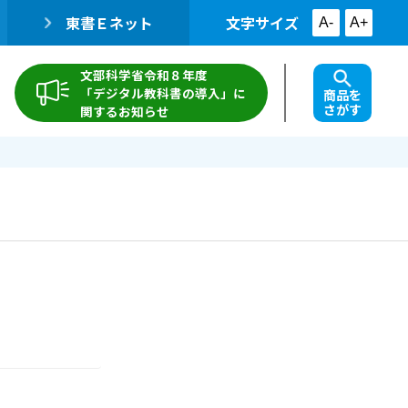
東書Ｅネット
文字サイズ
A-
A+
文部科学省令和８年度
「デジタル教科書の導入」に
商品を
さがす
関するお知らせ