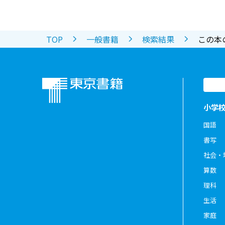
TOP
一般書籍
検索結果
この本
小学
国語
書写
社会・
算数
理科
生活
家庭