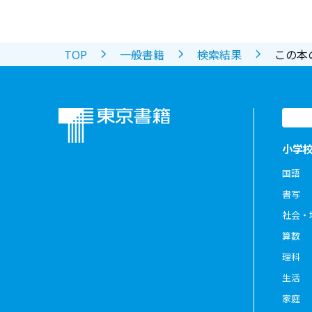
TOP
一般書籍
検索結果
この本
小学
国語
書写
社会・
算数
理科
生活
家庭