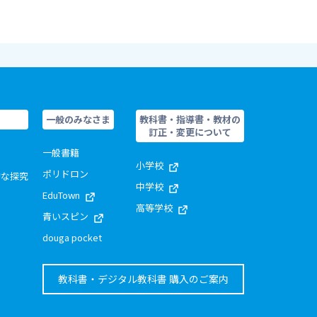
一般のみなさま
教科書・指導書・教材の
訂正・変更について
一般書籍
小学校
ポリドロン
的な探究
中学校
EduTown
高等学校
青いスピン
douga pocket
教科書・デジタル教科書 購入のご案内