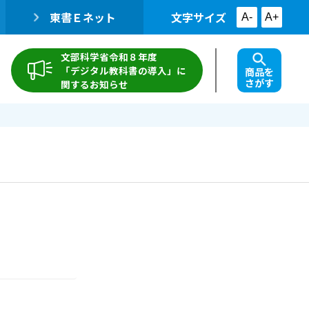
東書Ｅネット
文字サイズ
A-
A+
文部科学省令和８年度
「デジタル教科書の導入」に
商品を
さがす
関するお知らせ