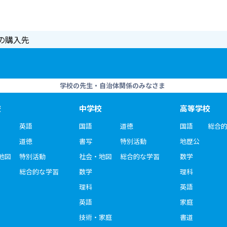
の購入先
学校の先生・自治体関係のみなさま
校
中学校
高等学校
英語
国語
道徳
国語
総合
道徳
書写
特別活動
地歴公
地図
特別活動
社会・地図
総合的な学習
数学
総合的な学習
数学
理科
理科
英語
英語
家庭
技術・家庭
書道