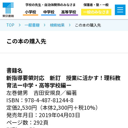
学校の先生・自治体関係のみなさま
保護者・塾・一般
小学校
中学校
高等学校
一般のみなさま
TOP
一般書籍
検索結果
この本の購入先
この本の購入先
書籍名
新指導要領対応 新訂 授業に活かす！理科教
育法ー中学・高等学校編ー
左巻健男 吉田安規良／編著
ISBN：978-4-487-81244-8
定価2,530円（本体2,300円＋税10%）
発売年月日：2019年04月03日
ページ数：292頁