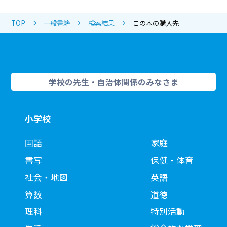
TOP
一般書籍
検索結果
この本の購入先
学校の先生・自治体関係のみなさま
小学校
国語
家庭
書写
保健・体育
社会・地図
英語
算数
道徳
理科
特別活動