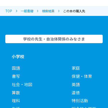
TOP
一般書籍
検索結果
この本の購入先
学校の先生・自治体関係のみなさま
小学校
国語
家庭
書写
保健・体育
社会・地図
英語
算数
道徳
理科
特別活動