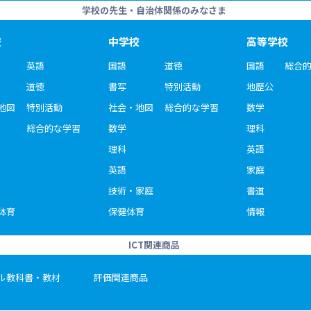
学校の先生・自治体関係のみなさま
校
中学校
高等学校
英語
国語
道徳
国語
総合
道徳
書写
特別活動
地歴公
地図
特別活動
社会・地図
総合的な学習
数学
総合的な学習
数学
理科
理科
英語
英語
家庭
技術・家庭
書道
体育
保健体育
情報
ICT関連商品
ル教科書・教材
評価関連商品