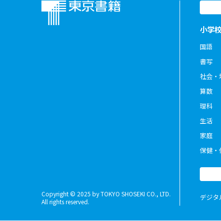
小学
国語
書写
社会・
算数
理科
生活
家庭
保健・
Copyright © 2025 by TOKYO SHOSEKI CO., LTD.
デジタ
All rights reserved.