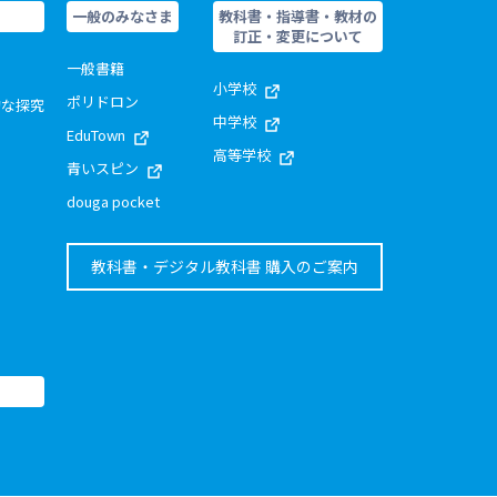
一般のみなさま
教科書・指導書・教材の
訂正・変更について
一般書籍
小学校
ポリドロン
的な探究
中学校
EduTown
高等学校
青いスピン
douga pocket
教科書・デジタル教科書 購入のご案内