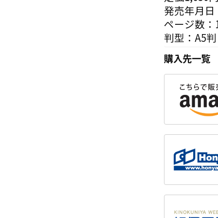
発売年月日：
ページ数：1
判型：A5判
購入先一覧