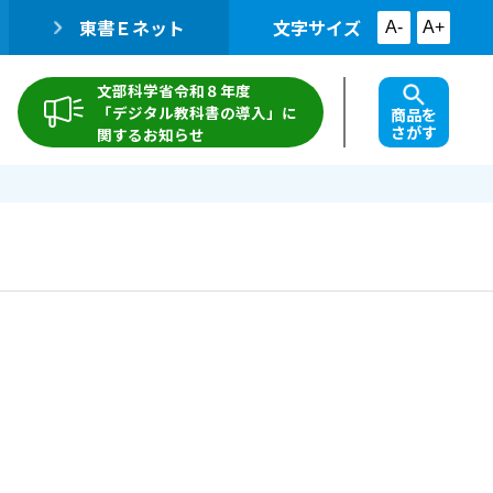
東書Ｅネット
文字サイズ
A-
A+
文部科学省令和８年度
「デジタル教科書の導入」に
商品を
さがす
関するお知らせ