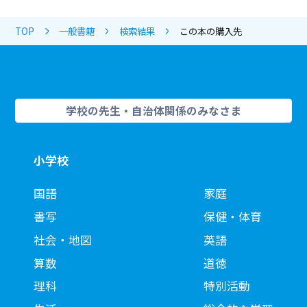
TOP
一般書籍
検索結果
この本の購入先
学校の先生・自治体関係のみなさま
小学校
国語
家庭
書写
保健・体育
社会・地図
英語
算数
道徳
理科
特別活動