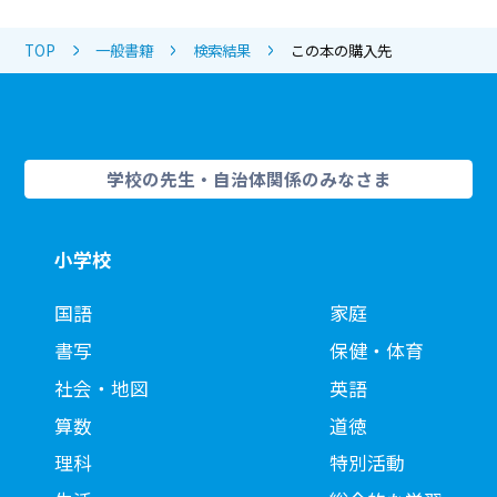
TOP
一般書籍
検索結果
この本の購入先
学校の先生・自治体関係のみなさま
小学校
国語
家庭
書写
保健・体育
社会・地図
英語
算数
道徳
理科
特別活動