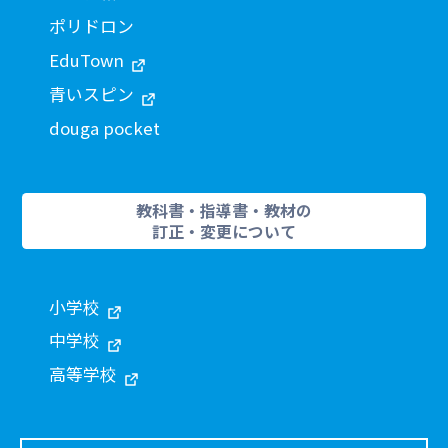
ポリドロン
EduTown
青いスピン
douga pocket
教科書・指導書・教材の
訂正・変更について
小学校
中学校
高等学校