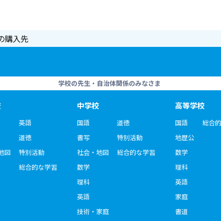
の購入先
学校の先生・自治体関係のみなさま
校
中学校
高等学校
英語
国語
道徳
国語
総合
道徳
書写
特別活動
地歴公
地図
特別活動
社会・地図
総合的な学習
数学
総合的な学習
数学
理科
理科
英語
英語
家庭
技術・家庭
書道