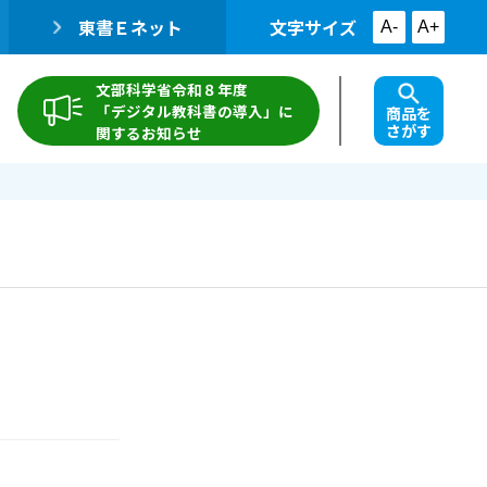
東書Ｅネット
文字サイズ
A-
A+
文部科学省令和８年度
「デジタル教科書の導入」に
商品を
さがす
関するお知らせ