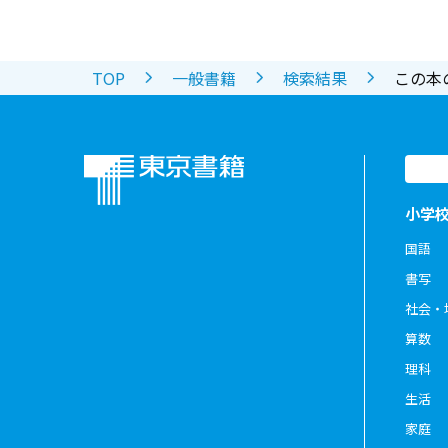
TOP
一般書籍
検索結果
この本
小学
国語
書写
社会・
算数
理科
生活
家庭