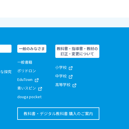
一般のみなさま
教科書・指導書・教材の
訂正・変更について
一般書籍
小学校
ポリドロン
的な探究
中学校
EduTown
高等学校
青いスピン
douga pocket
教科書・デジタル教科書 購入のご案内