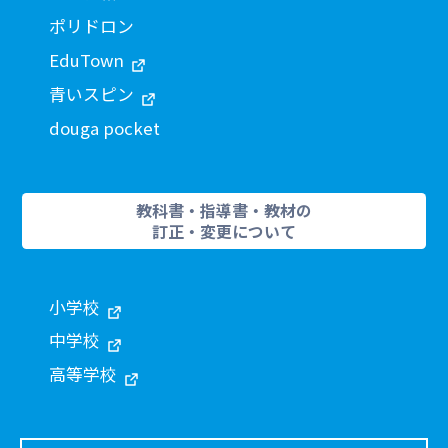
ポリドロン
EduTown
青いスピン
douga pocket
教科書・指導書・教材の
訂正・変更について
小学校
中学校
高等学校