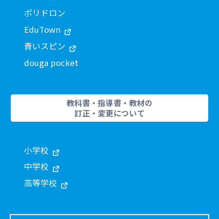
ポリドロン
EduTown
青いスピン
douga pocket
教科書・指導書・教材の
訂正・変更について
小学校
中学校
高等学校