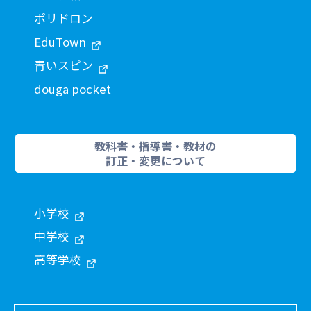
ポリドロン
EduTown
青いスピン
douga pocket
教科書・指導書・教材の
訂正・変更について
小学校
中学校
高等学校