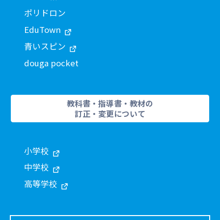
ポリドロン
EduTown
青いスピン
douga pocket
教科書・指導書・教材の
訂正・変更について
小学校
中学校
高等学校