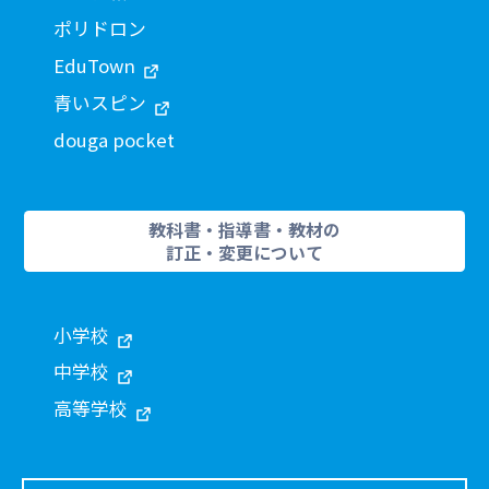
ポリドロン
EduTown
青いスピン
douga pocket
教科書・指導書・教材の
訂正・変更について
小学校
中学校
高等学校