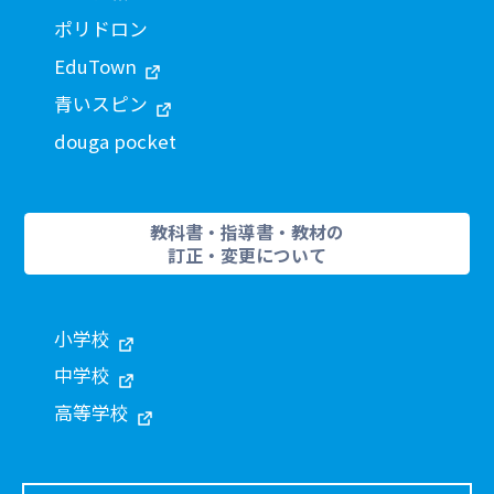
ポリドロン
EduTown
青いスピン
douga pocket
教科書・指導書・教材の
訂正・変更について
小学校
中学校
高等学校