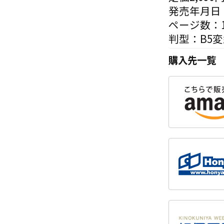
発売年月日：
ページ数：1
判型：B5
購入先一覧