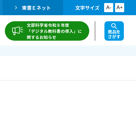
東書Ｅネット
文字サイズ
A-
A+
文部科学省令和８年度
「デジタル教科書の導入」に
商品を
さがす
関するお知らせ