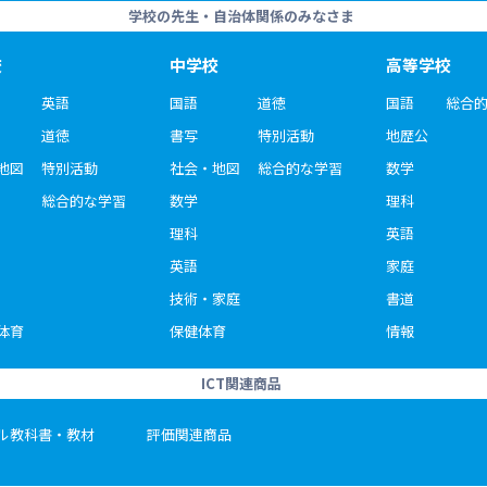
学校の先生・自治体関係のみなさま
校
中学校
高等学校
英語
国語
道徳
国語
総合
道徳
書写
特別活動
地歴公
地図
特別活動
社会・地図
総合的な学習
数学
総合的な学習
数学
理科
理科
英語
英語
家庭
技術・家庭
書道
体育
保健体育
情報
ICT関連商品
ル教科書・教材
評価関連商品