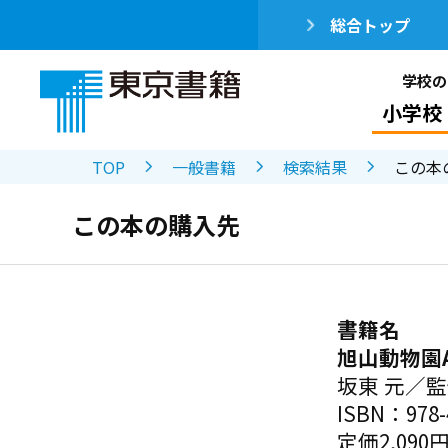
総合トップ
学校の
小学校
TOP
一般書籍
検索結果
この本
この本の購入先
書籍名
旭山動物園
坂東 元／
ISBN：978-4
定価2,090