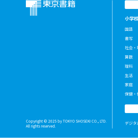
小学
国語
書写
社会・
算数
理科
生活
家庭
保健・
Copyright © 2025 by TOKYO SHOSEKI CO., LTD.
デジタ
All rights reserved.