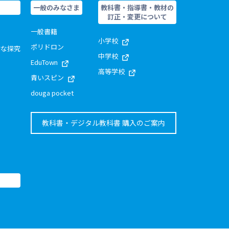
一般のみなさま
教科書・指導書・教材の
訂正・変更について
一般書籍
小学校
ポリドロン
的な探究
中学校
EduTown
高等学校
青いスピン
douga pocket
教科書・デジタル教科書 購入のご案内