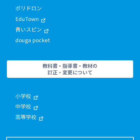
ポリドロン
EduTown
青いスピン
douga pocket
教科書・指導書・教材の
訂正・変更について
小学校
中学校
高等学校