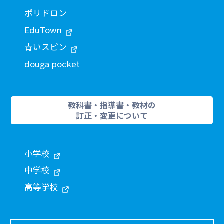
ポリドロン
EduTown
青いスピン
douga pocket
教科書・指導書・教材の
訂正・変更について
小学校
中学校
高等学校