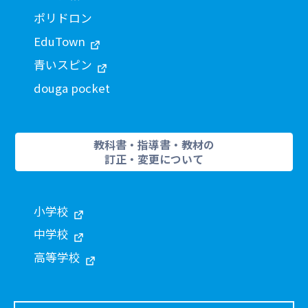
ポリドロン
EduTown
青いスピン
douga pocket
教科書・指導書・教材の
訂正・変更について
小学校
中学校
高等学校