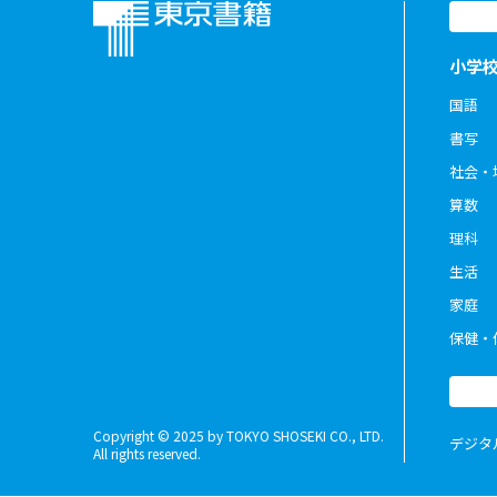
小学
国語
書写
社会・
算数
理科
生活
家庭
保健・
Copyright © 2025 by TOKYO SHOSEKI CO., LTD.
デジタ
All rights reserved.