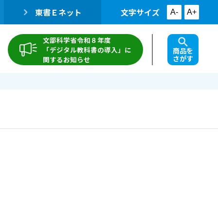
東書Ｅネット
文字サイズ
A-
A+
文部科学省令和８年度
「デジタル教科書の導入」に
商品を
さがす
関するお知らせ