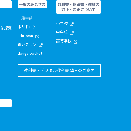
一般のみなさま
教科書・指導書・教材の
訂正・変更について
一般書籍
小学校
ポリドロン
的な探究
中学校
EduTown
高等学校
青いスピン
douga pocket
教科書・デジタル教科書 購入のご案内