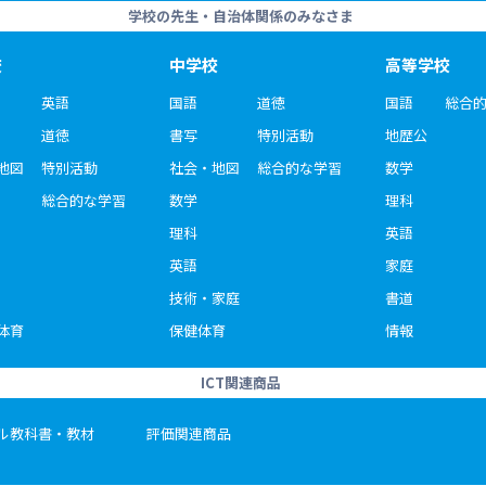
学校の先生・自治体関係のみなさま
校
中学校
高等学校
英語
国語
道徳
国語
総合
道徳
書写
特別活動
地歴公
地図
特別活動
社会・地図
総合的な学習
数学
総合的な学習
数学
理科
理科
英語
英語
家庭
技術・家庭
書道
体育
保健体育
情報
ICT関連商品
ル教科書・教材
評価関連商品