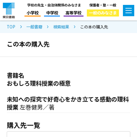
学校の先生・自治体関係のみなさま
保護者・塾・一般
小学校
中学校
高等学校
一般のみなさま
TOP
一般書籍
検索結果
この本の購入先
この本の購入先
書籍名
おもしろ理科授業の極意
未知への探究で好奇心をかき立てる感動の理科
授業
左巻健男／著
購入先一覧