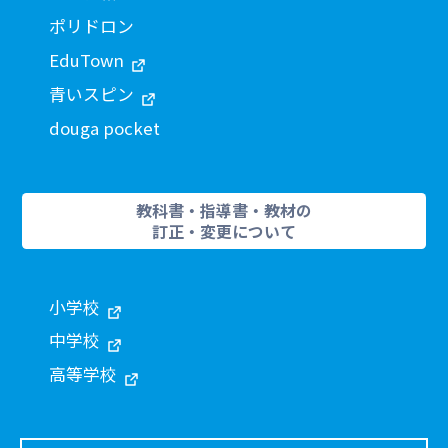
ポリドロン
EduTown
青いスピン
douga pocket
教科書・指導書・教材の
訂正・変更について
小学校
中学校
高等学校