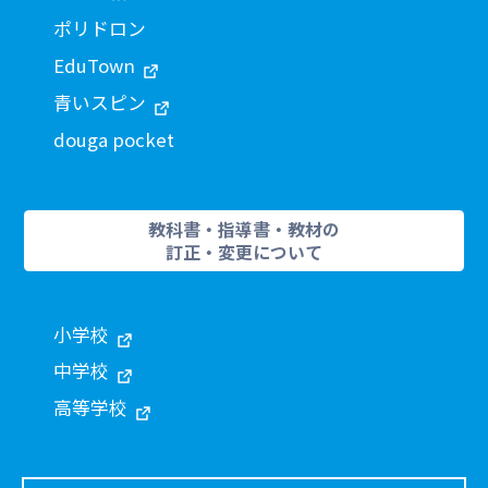
ポリドロン
EduTown
青いスピン
douga pocket
教科書・指導書・教材の
訂正・変更について
小学校
中学校
高等学校