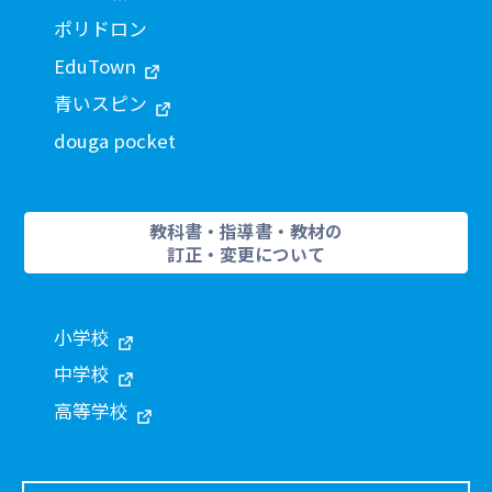
ポリドロン
EduTown
青いスピン
douga pocket
教科書・指導書・教材の
訂正・変更について
小学校
中学校
高等学校