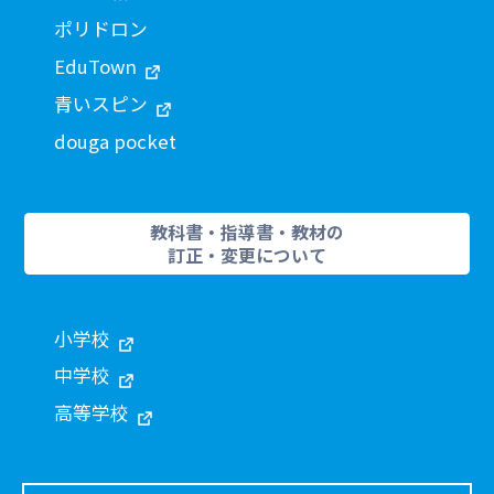
ポリドロン
EduTown
青いスピン
douga pocket
教科書・指導書・教材の
訂正・変更について
小学校
中学校
高等学校