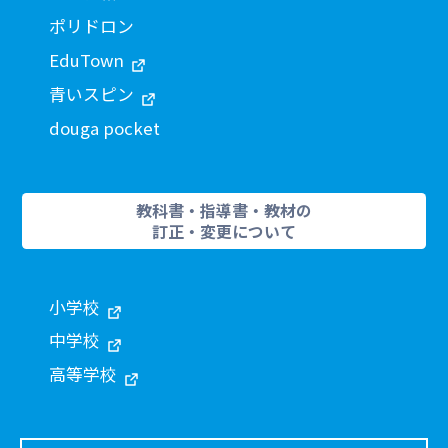
ポリドロン
EduTown
青いスピン
douga pocket
教科書・指導書・教材の
訂正・変更について
小学校
中学校
高等学校