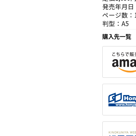
発売年月日：
ページ数：1
判型：A5
購入先一覧