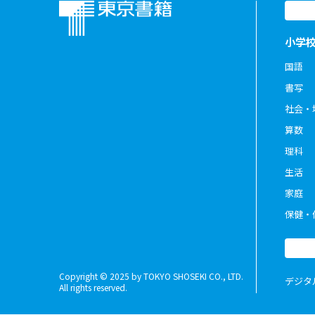
小学
国語
書写
社会・
算数
理科
生活
家庭
保健・
Copyright © 2025 by TOKYO SHOSEKI CO., LTD.
デジタ
All rights reserved.