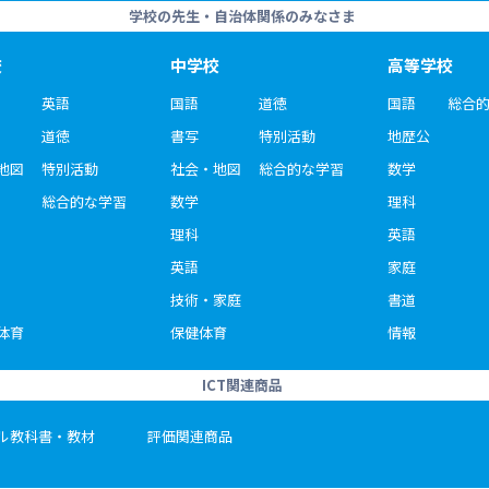
学校の先生・自治体関係のみなさま
校
中学校
高等学校
英語
国語
道徳
国語
総合
道徳
書写
特別活動
地歴公
地図
特別活動
社会・地図
総合的な学習
数学
総合的な学習
数学
理科
理科
英語
英語
家庭
技術・家庭
書道
体育
保健体育
情報
ICT関連商品
ル教科書・教材
評価関連商品