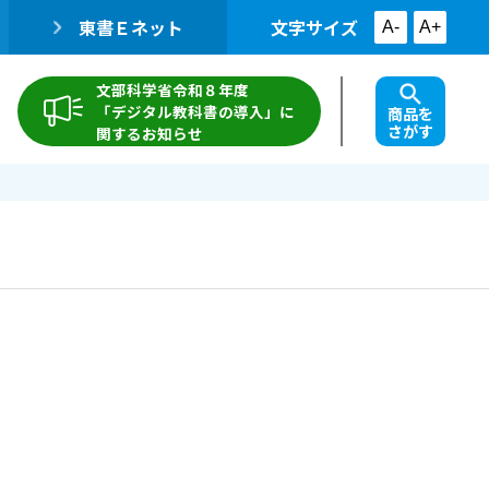
東書Ｅネット
文字サイズ
A-
A+
文部科学省令和８年度
「デジタル教科書の導入」に
商品を
さがす
関するお知らせ