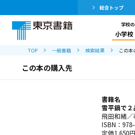
総合トップ
学校の
小学校
TOP
一般書籍
検索結果
この本
この本の購入先
書籍名
雪平鍋で２
飛田和緒／
ISBN：978-4
定価1,650