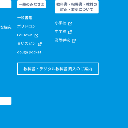
一般のみなさま
教科書・指導書・教材の
訂正・変更について
一般書籍
小学校
ポリドロン
的な探究
中学校
EduTown
高等学校
青いスピン
douga pocket
教科書・デジタル教科書 購入のご案内