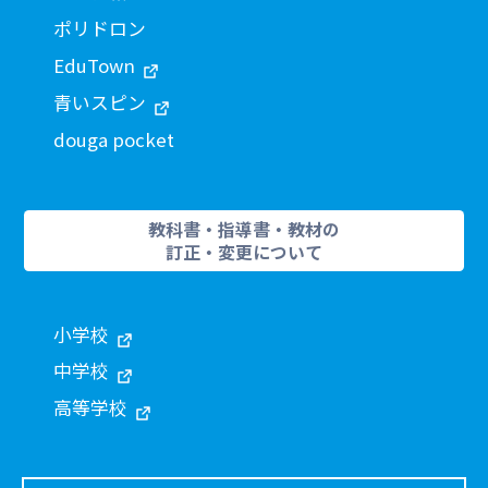
ポリドロン
EduTown
青いスピン
douga pocket
教科書・指導書・教材の
訂正・変更について
小学校
中学校
高等学校