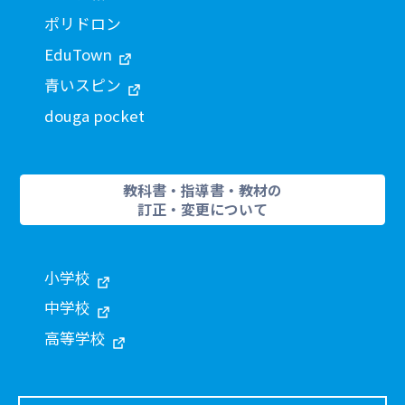
ポリドロン
EduTown
青いスピン
douga pocket
教科書・指導書・教材の
訂正・変更について
小学校
中学校
高等学校