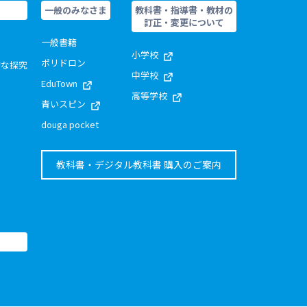
一般のみなさま
教科書・指導書・教材の
訂正・変更について
一般書籍
小学校
ポリドロン
的な探究
中学校
EduTown
高等学校
青いスピン
douga pocket
教科書・デジタル教科書 購入のご案内