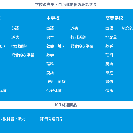
学校の先生・自治体関係のみなさま
校
中学校
高等学校
英語
国語
道徳
国語
総合
道徳
書写
特別活動
地歴公
地図
特別活動
社会・地図
総合的な学習
数学
総合的な学習
数学
理科
理科
英語
英語
家庭
技術・家庭
書道
体育
保健体育
情報
ICT関連商品
ル教科書・教材
評価関連商品