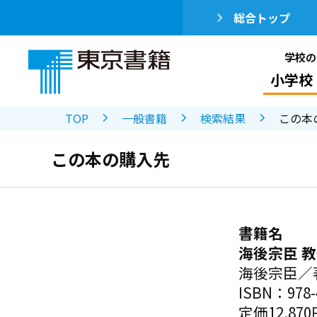
総合トップ
学校の
小学校
TOP
一般書籍
検索結果
この本
この本の購入先
書籍名
海後宗臣 
海後宗臣／
ISBN：978-4
定価12,87