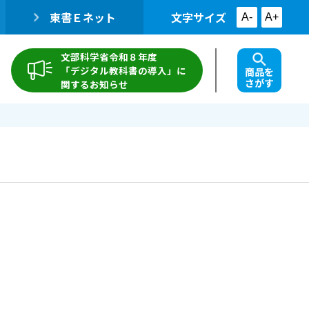
東書Ｅネット
文字サイズ
A-
A+
文部科学省令和８年度
「デジタル教科書の導入」に
商品を
さがす
関するお知らせ