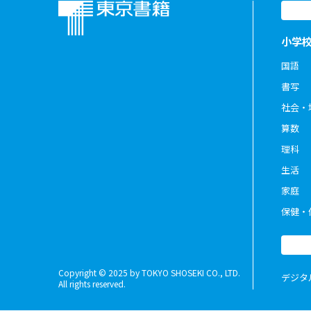
小学
国語
書写
社会・
算数
理科
生活
家庭
保健・
Copyright © 2025 by TOKYO SHOSEKI CO., LTD.
デジタ
All rights reserved.