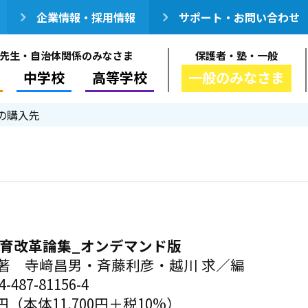
企業情報・採用情報
サポート・お問い合わせ
先生・自治体関係のみなさま
保護者・塾・一般
中学校
高等学校
一般のみなさま
の購入先
教育改革論集_オンデマンド版
著 寺﨑昌男・斉藤利彦・越川 求／編
-487-81156-4
0円（本体11,700円＋税10%）