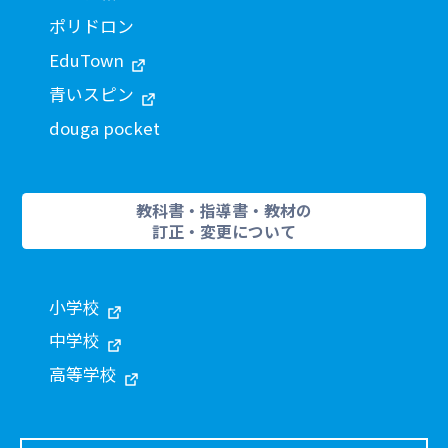
ポリドロン
EduTown
青いスピン
douga pocket
教科書・指導書・教材の
訂正・変更について
小学校
中学校
高等学校