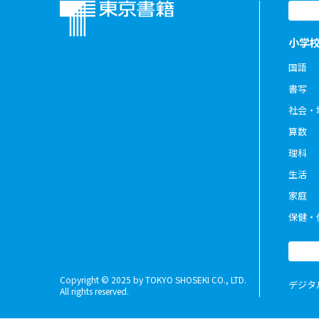
小学
国語
書写
社会・
算数
理科
生活
家庭
保健・
Copyright © 2025 by TOKYO SHOSEKI CO., LTD.
デジタ
All rights reserved.