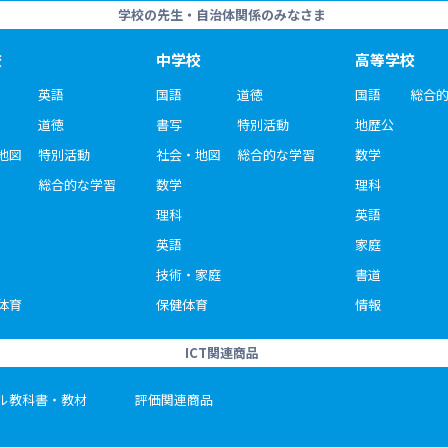
学校の先生・自治体関係のみなさま
校
中学校
高等学校
英語
国語
道徳
国語
総合
道徳
書写
特別活動
地歴公
地図
特別活動
社会・地図
総合的な学習
数学
総合的な学習
数学
理科
理科
英語
英語
家庭
技術・家庭
書道
体育
保健体育
情報
ICT関連商品
ル教科書・教材
評価関連商品