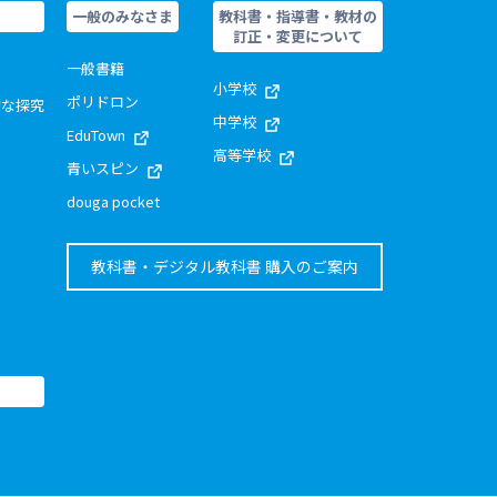
一般のみなさま
教科書・指導書・教材の
訂正・変更について
一般書籍
小学校
ポリドロン
的な探究
中学校
EduTown
高等学校
青いスピン
douga pocket
教科書・デジタル教科書 購入のご案内