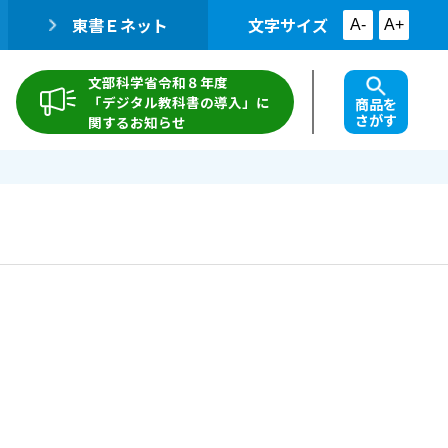
東書Ｅネット
文字サイズ
A-
A+
文部科学省令和８年度
「デジタル教科書の導入」に
商品を
さがす
関するお知らせ