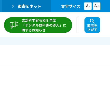
東書Ｅネット
文字サイズ
A-
A+
文部科学省令和８年度
「デジタル教科書の導入」に
商品を
さがす
関するお知らせ