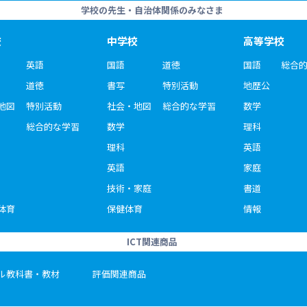
学校の先生・自治体関係のみなさま
校
中学校
高等学校
英語
国語
道徳
国語
総合
道徳
書写
特別活動
地歴公
地図
特別活動
社会・地図
総合的な学習
数学
総合的な学習
数学
理科
理科
英語
英語
家庭
技術・家庭
書道
体育
保健体育
情報
ICT関連商品
ル教科書・教材
評価関連商品