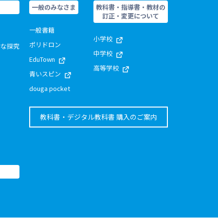
一般のみなさま
教科書・指導書・教材の
訂正・変更について
一般書籍
小学校
ポリドロン
的な探究
中学校
EduTown
高等学校
青いスピン
douga pocket
教科書・デジタル教科書 購入のご案内