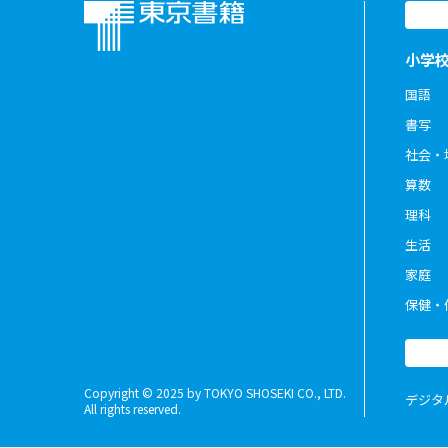
小学
国語
書写
社会・
算数
理科
生活
家庭
保健・
Copyright © 2025 by TOKYO SHOSEKI CO., LTD.
デジタ
All rights reserved.