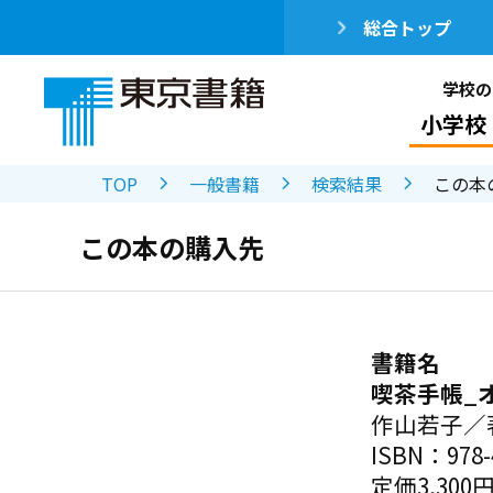
総合トップ
学校の
小学校
TOP
一般書籍
検索結果
この本
この本の購入先
書籍名
喫茶手帳_
作山若子／
ISBN：978-4
定価3,300