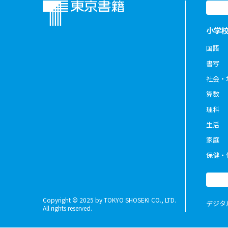
小学
国語
書写
社会・
算数
理科
生活
家庭
保健・
Copyright © 2025 by TOKYO SHOSEKI CO., LTD.
デジタ
All rights reserved.