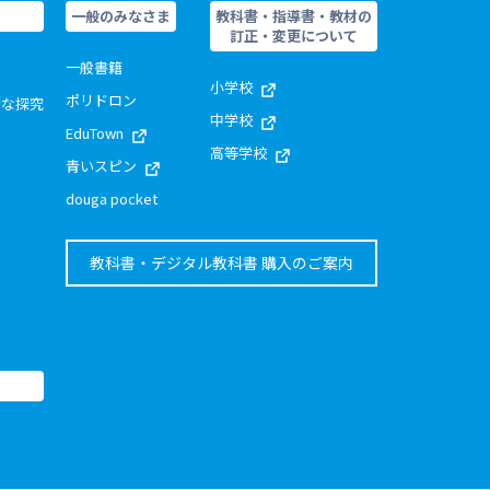
一般のみなさま
教科書・指導書・教材の
訂正・変更について
一般書籍
小学校
ポリドロン
的な探究
中学校
EduTown
高等学校
青いスピン
douga pocket
教科書・デジタル教科書 購入のご案内