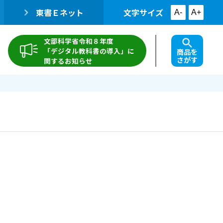
東書Ｅネット
文字サイズ
A-
A+
文部科学省令和８年度
「デジタル教科書の導入」に
商品を
さがす
関するお知らせ