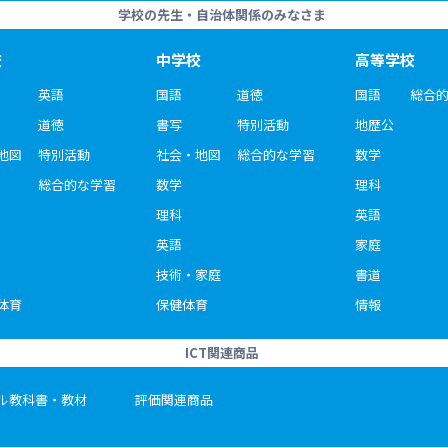
学校の先生・自治体関係のみなさま
校
中学校
高等学校
英語
国語
道徳
国語
総合
道徳
書写
特別活動
地歴公
地図
特別活動
社会・地図
総合的な学習
数学
総合的な学習
数学
理科
理科
英語
英語
家庭
技術・家庭
書道
体育
保健体育
情報
ICT関連商品
ル教科書・教材
評価関連商品