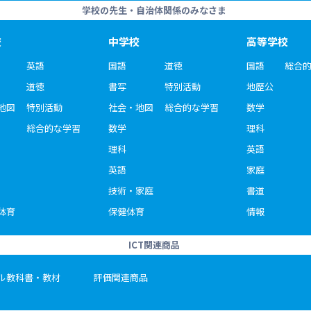
学校の先生・自治体関係のみなさま
校
中学校
高等学校
英語
国語
道徳
国語
総合
道徳
書写
特別活動
地歴公
地図
特別活動
社会・地図
総合的な学習
数学
総合的な学習
数学
理科
理科
英語
英語
家庭
技術・家庭
書道
体育
保健体育
情報
ICT関連商品
ル教科書・教材
評価関連商品