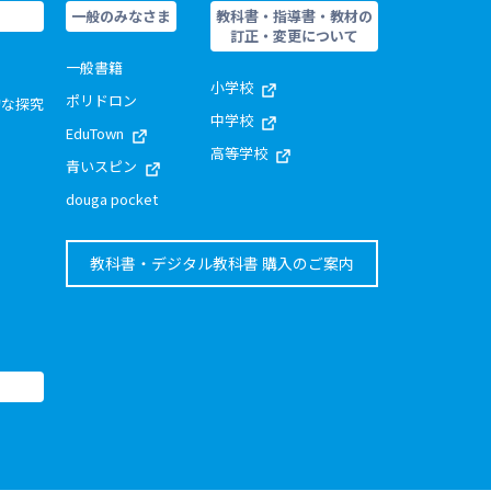
一般のみなさま
教科書・指導書・教材の
訂正・変更について
一般書籍
小学校
ポリドロン
的な探究
中学校
EduTown
高等学校
青いスピン
douga pocket
教科書・デジタル教科書 購入のご案内