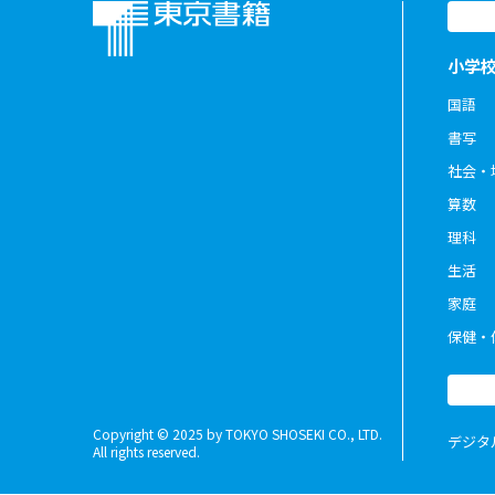
小学
国語
書写
社会・
算数
理科
生活
家庭
保健・
Copyright © 2025 by TOKYO SHOSEKI CO., LTD.
デジタ
All rights reserved.