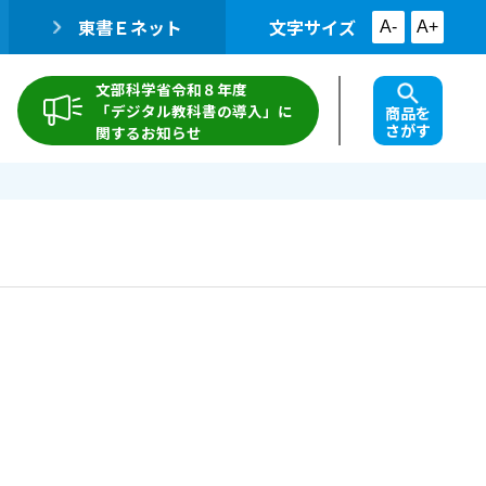
東書Ｅネット
文字サイズ
A-
A+
文部科学省令和８年度
「デジタル教科書の導入」に
商品を
さがす
関するお知らせ