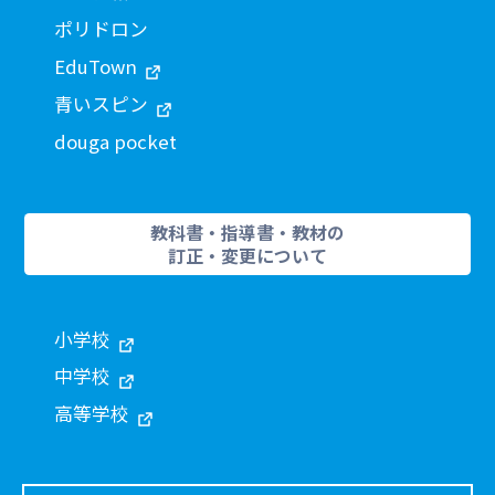
ポリドロン
EduTown
青いスピン
douga pocket
教科書・指導書・教材の
訂正・変更について
小学校
中学校
高等学校