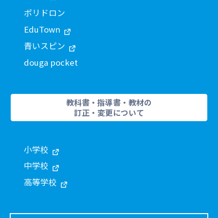
ポリドロン
EduTown
青いスピン
douga pocket
教科書・指導書・教材の
訂正・変更について
小学校
中学校
高等学校